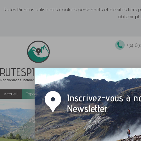
Rutes Pirineus utilise des cookies personnels et de sites tiers
obtenir pl
+34 69
RUTES
PIRINEUS
Randonnées, balades et itinéraires de montagne
Accueil
Topo-guides gratuits
Randonnées accompagnées