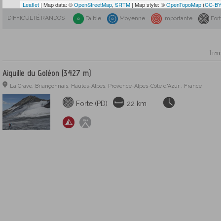
Leaflet
| Map data: ©
OpenStreetMap
,
SRTM
| Map style: ©
OpenTopoMap
(
CC-BY
DIFFICULTÉ RANDOS
Faible
Moyenne
Importante
For
1 ran
Aiguille du Goléon (3427 m)
La Grave, Briançonnais, Hautes-Alpes, Provence-Alpes-Côte d'Azur , France
Forte (PD)
22 km