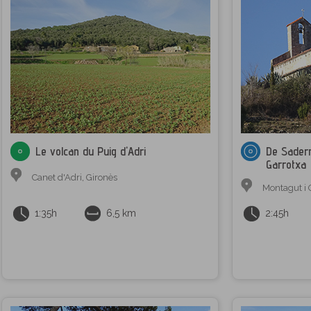
Le volcan du Puig d'Adri
De Sadern
Garrotxa
Canet d'Adri
,
Gironès
Montagut i 
1:35h
6,5 km
2:45h