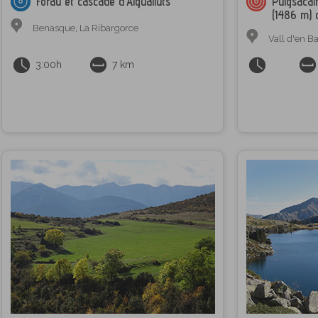
Forau et cascade d'Aigualluts
Puigsacalm
(1486 m) 
Benasque
,
La Ribargorce
Vall d'en B
3:00h
7 km