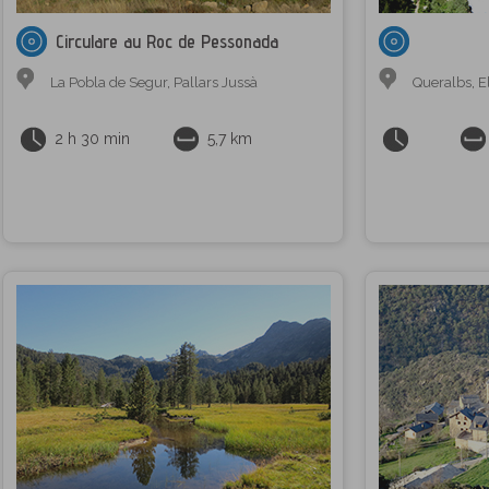
Circulare au Roc de Pessonada
La Pobla de Segur
,
Pallars Jussà
Queralbs
,
E
2 h 30 min
5,7 km