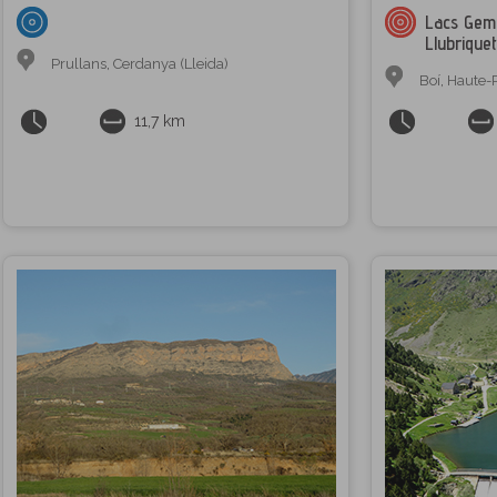
Lacs Geme
Llubrique
Prullans
,
Cerdanya (Lleida)
Boí
,
Haute-
11,7 km