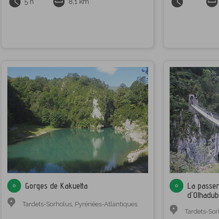
5 h
8,1 km
Gorges de Kakuetta
La passer
d'Olhadub
Tardets-Sorholus
,
Pyrénées-Atlantiques
Tardets-Sor