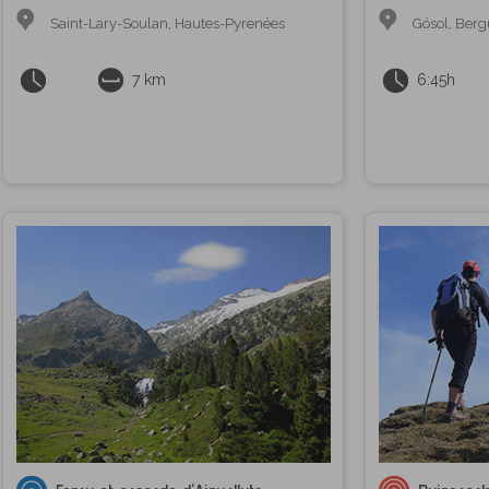
Saint-Lary-Soulan
,
Hautes-Pyrenées
Gósol
,
Berg
7 km
6:45h