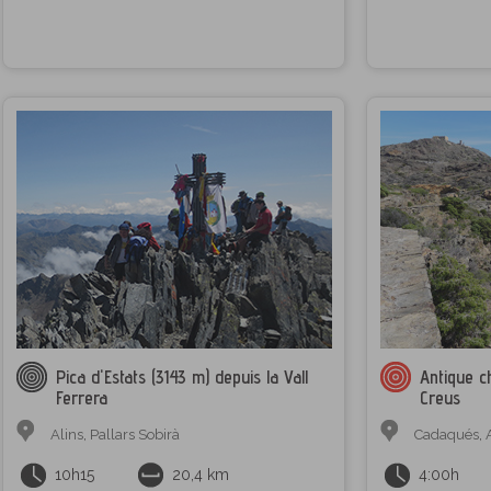
Pica d'Estats (3143 m) depuis la Vall
Antique c
Ferrera
Creus
Alins
,
Pallars Sobirà
Cadaqués
,
10h15
20,4 km
4:00h