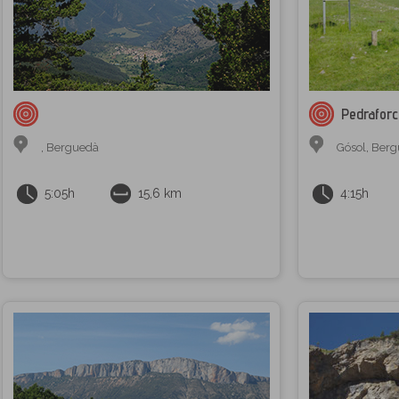
Pedrafor
,
Berguedà
Gósol
,
Berg
5:05h
15,6 km
4:15h