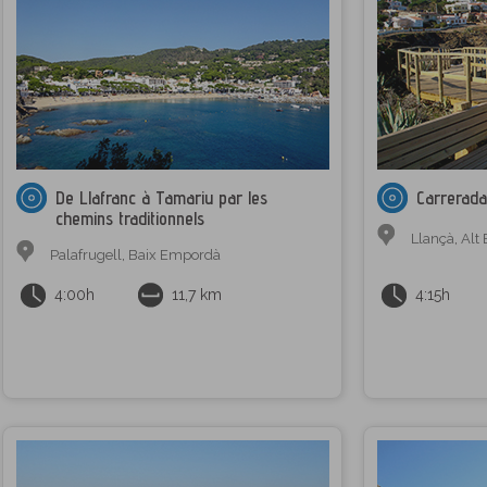
De Llafranc à Tamariu par les
Carrerada
chemins traditionnels
Llançà
,
Alt
Palafrugell
,
Baix Empordà
4:00h
11,7 km
4:15h