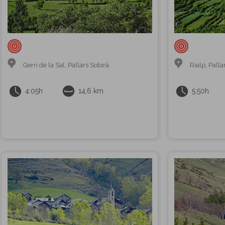
Gerri de la Sal
,
Pallars Sobirà
Rialp
,
Palla
4:05h
14,6 km
5:50h