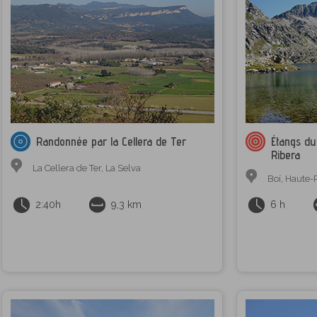
Randonnée par la Cellera de Ter
Étangs du
Ribera
La Cellera de Ter
,
La Selva
Boí
,
Haute-
2:40h
9,3 km
6 h