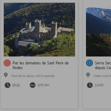
Par les domaines de Sant Pere de
Serra Sec
Rodes
depuis Ca
Port de la Selva
,
Alt Empordà
Odèn-Camb
5h35
17,6 km
3:20h