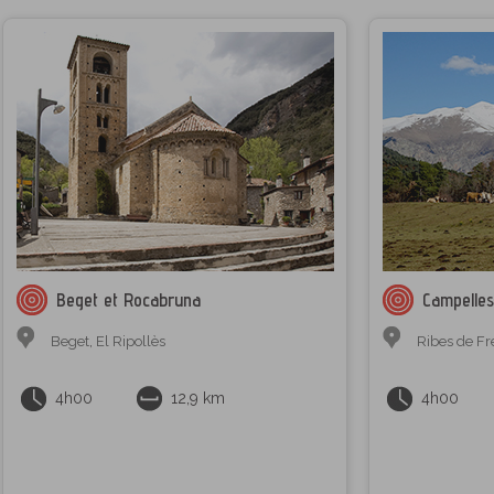
Beget et Rocabruna
Campelles
Beget
,
El Ripollès
Ribes de Fr
4h00
12,9 km
4h00