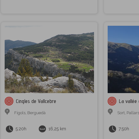
Cingles de Vallcebre
La vallée
Fígols
,
Berguedà
Sort
,
Pallar
5:20h
16,25 km
7:50h