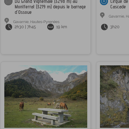
Du Grand Vignemale (3298 m) au
Cirque de
Montferrat (3219 m) depuis le barrage
Cascade
d'Ossoue
Gavarnie
,
H
Gavarnie
,
Hautes-Pyrenées
2h30 | 7h45
19 km
3h20