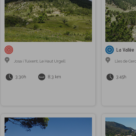
La Vallée 
Josa i Tuixent
,
Le Haut Urgell
Lles de Ce
3:30h
8,3 km
3:45h