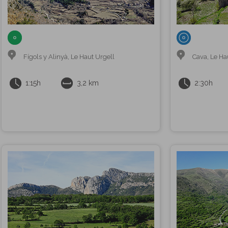
Fígols y Alinyà
,
Le Haut Urgell
Cava
,
Le Ha
1:15h
3,2 km
2:30h