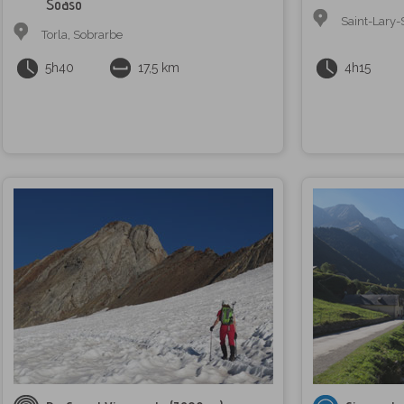
Soaso
Saint-Lary-
Torla
,
Sobrarbe
5h40
17,5 km
4h15