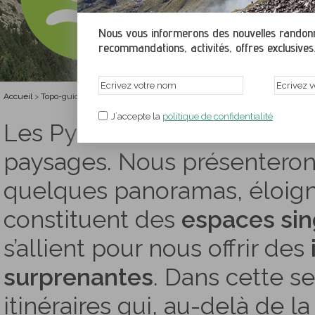
Nous vous informerons des nouvelles randonné
recommandations, activités, offres exclusives.
Accueil
Topo-guides Web et PDF gratuits
Randonnées dans les paysages les p
>
>
J´accepte la
politique de confidentialité
Les Pyrénées sont une cordi
paysages. Nous présenteron
quelques panoramas, éloigné
constituent des
espaces sin
s’allient pour nous offrir des
surprenantes
. Dans cette s
itinéraires qui, au-delà de 