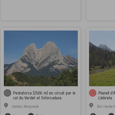
Pedraforca (2506 m) en circuit par le
Planell d'
col du Verdet et Enforcadura
Llebreta
Saldes
,
Berguedà
Boí
,
Haute-