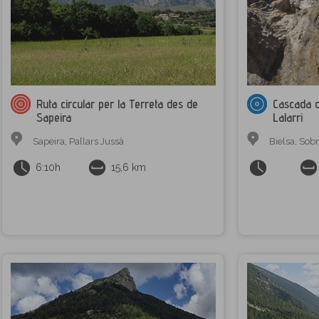
Ruta circular per la Terreta des de
Cascada d
Sapeira
Lalarri
Sapeira
,
Pallars Jussà
Bielsa
,
Sobr
6:10h
15,6 km