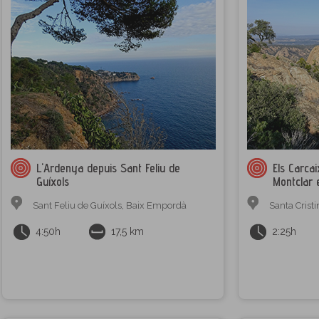
L'Ardenya depuis Sant Feliu de
Els Carcai
Guíxols
Montclar 
Sant Feliu de Guíxols
,
Baix Empordà
Santa Cristi
4:50h
17,5 km
2:25h