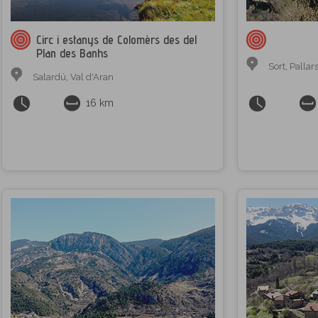
Circ i estanys de Colomèrs des del
Plan des Banhs
Sort
,
Pallar
Salardú
,
Val d'Aran
16 km