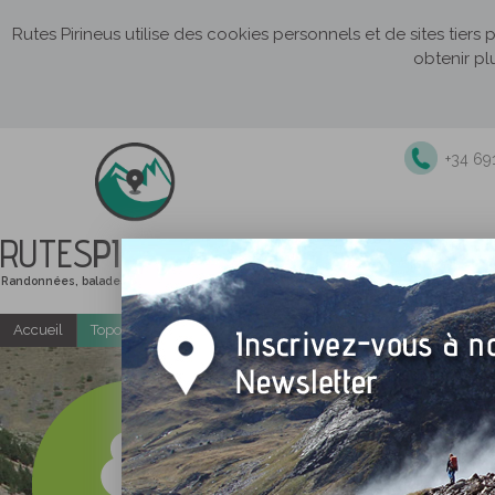
Rutes Pirineus utilise des cookies personnels et de sites tiers
obtenir pl
+34 69
RUTES
PIRINEUS
Randonnées, balades et itinéraires de montagne
Accueil
Topo-guides gratuits
Randonnées accompagnées