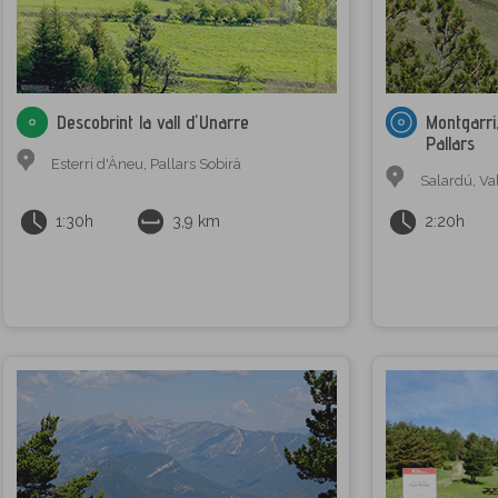
Descobrint la vall d'Unarre
Montgarri,
Pallars
Esterri d'Àneu
,
Pallars Sobirà
Salardú
,
Va
1:30h
3,9 km
2:20h