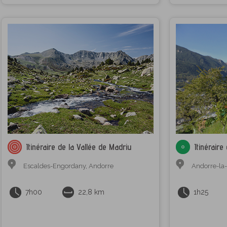
Itinéraire de la Vallée de Madriu
Itinéraire
Escaldes-Engordany
,
Andorre
Andorre-la-
7h00
22,8 km
1h25