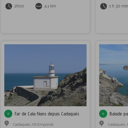
2h00
4,1 km
1 h 30 mi
Far de Cala Nans depuis Cadaqués
Balade pa
Cadaqués
,
Alt Empordà
Cadaqués
,