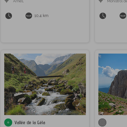
Arnes
,
Monistrol d
10,4 km
Vallée de la Géla