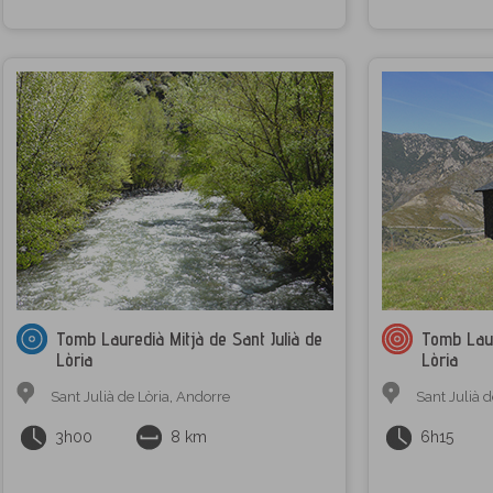
Tomb Lauredià Mitjà de Sant Julià de
Tomb Laur
Lòria
Lòria
Sant Julià de Lòria
,
Andorre
Sant Julià d
3h00
8 km
6h15