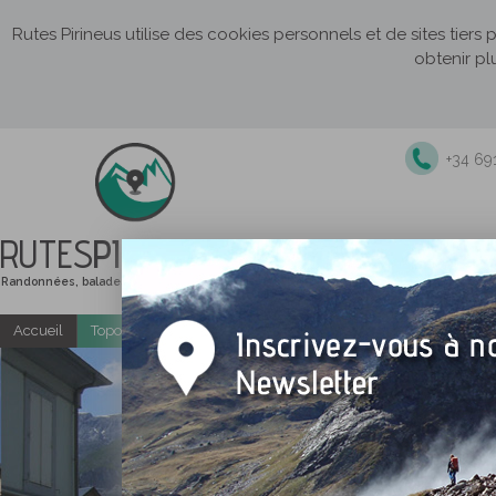
Rutes Pirineus utilise des cookies personnels et de sites tiers
obtenir pl
+34 69
RUTES
PIRINEUS
Randonnées, balades et itinéraires de montagne
Accueil
Topo-guides gratuits
Randonnées accompagnées