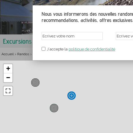
Nous vous informerons des nouvelles randonné
recommandations, activités, offres exclusives.
Excursions à Gavarnie
Pays Toy
,
Hautes-Pyrenées
,
Midi-
J´accepte la
politique de confidentialité
Accueil
Randos
France
Midi-Pyrénées
Hautes-Pyrenées
Pays Toy
Rand
>
>
>
>
>
>
+
−