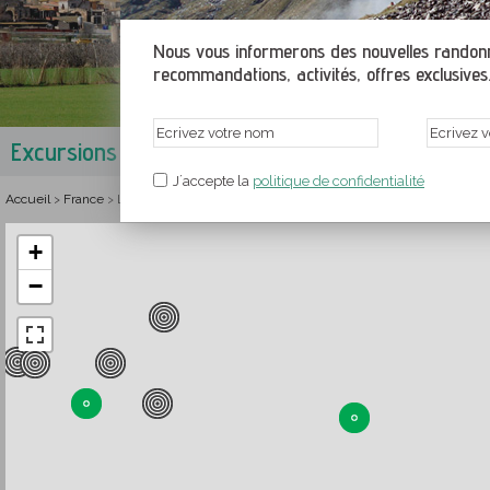
Nous vous informerons des nouvelles randonné
recommandations, activités, offres exclusives.
Excursions dans les Pyrénées-Orientales
Lang
J´accepte la
politique de confidentialité
Accueil
France
Languedoc-Roussillon
Randonnées et itinéraires de montagn
>
>
>
+
−