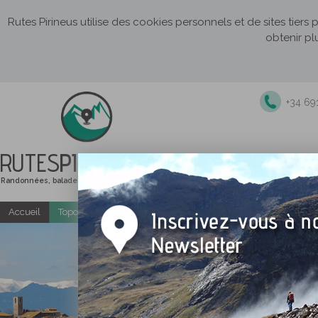
Rutes Pirineus utilise des cookies personnels et de sites tiers
obtenir pl
+34 69
RUTES
PIRINEUS
Randonnées, balades et itinéraires de montagne
Accueil
Topo-guides gratuits
Randonnées accompagnées