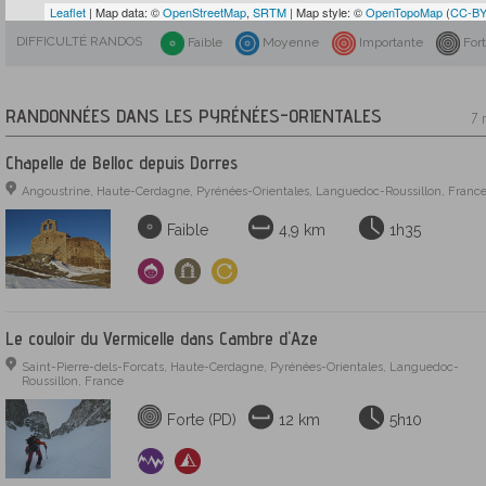
Leaflet
| Map data: ©
OpenStreetMap
,
SRTM
| Map style: ©
OpenTopoMap
(
CC-BY
DIFFICULTÉ RANDOS
Faible
Moyenne
Importante
For
RANDONNÉES DANS LES PYRÉNÉES-ORIENTALES
7 
Chapelle de Belloc depuis Dorres
Angoustrine, Haute-Cerdagne, Pyrénées-Orientales, Languedoc-Roussillon, Franc
Faible
4,9 km
1h35
Le couloir du Vermicelle dans Cambre d'Aze
Saint-Pierre-dels-Forcats, Haute-Cerdagne, Pyrénées-Orientales, Languedoc-
Roussillon, France
Forte (PD)
12 km
5h10