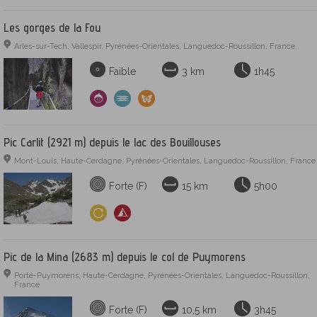
Les gorges de la Fou
Arles-sur-Tech, Vallespir, Pyrénées-Orientales, Languedoc-Roussillon, France
Faible
3 km
1h45
Pic Carlit (2921 m) depuis le lac des Bouillouses
Mont-Louis, Haute-Cerdagne, Pyrénées-Orientales, Languedoc-Roussillon, France
Forte (F)
15 km
5h00
Pic de la Mina (2683 m) depuis le col de Puymorens
Porté-Puymorens, Haute-Cerdagne, Pyrénées-Orientales, Languedoc-Roussillon,
France
Forte (F)
10,5 km
3h45