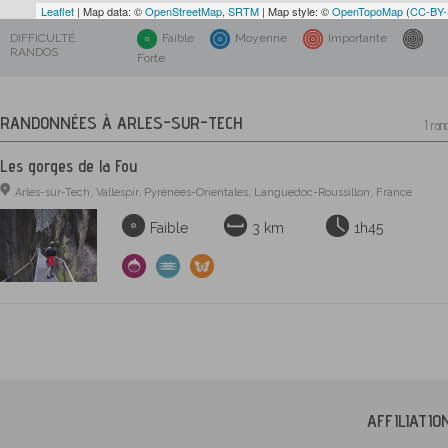
Leaflet
| Map data: ©
OpenStreetMap
,
SRTM
| Map style: ©
OpenTopoMap
(
CC-BY
DIFFICULTÉ
Faible
Moyenne
Importante
RANDOS
Forte
RANDONNÉES À ARLES-SUR-TECH
1 ran
Les gorges de la Fou
Arles-sur-Tech, Vallespir, Pyrénées-Orientales, Languedoc-Roussillon, France
Faible
3 km
1h45
AFFILIATI