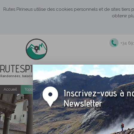
Rutes Pirineus utilise des cookies personnels et de sites tiers
obtenir pl
+34 69
RUTES
PIRINEUS
Randonnées, balades et itinéraires de montagne
Accueil
Topo-guides gratuits
Randonnées accompagnées