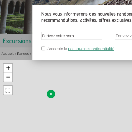
Nous vous informerons des nouvelles randonné
recommandations, activités, offres exclusives.
Excursions à Arles-sur-Tech
Vallespir
,
Pyrénées-Orie
J´accepte la
politique de confidentialité
Accueil
Randos
France
Languedoc-Roussillon
Pyrénées-Orientales
Valles
>
>
>
>
>
+
−