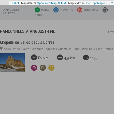
Leaflet
| Map data: ©
OpenStreetMap
,
SRTM
| Map style: ©
OpenTopoMap
(
CC-BY
DIFFICULTÉ
Faible
Moyenne
Importante
RANDOS
Forte
RANDONNÉES À ANGOUSTRINE
1 ran
Chapelle de Belloc depuis Dorres
Angoustrine, Haute-Cerdagne, Pyrénées-Orientales, Languedoc-Roussillon, France
Faible
4,9 km
1h35