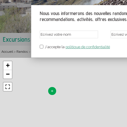
Nous vous informerons des nouvelles randonné
recommandations, activités, offres exclusives.
Excursions à Angoustrine
Haute-Cerdagne
,
Pyrénées-Or
J´accepte la
politique de confidentialité
Accueil
Randos
France
Languedoc-Roussillon
Pyrénées-Orientales
Haut
>
>
>
>
>
+
−