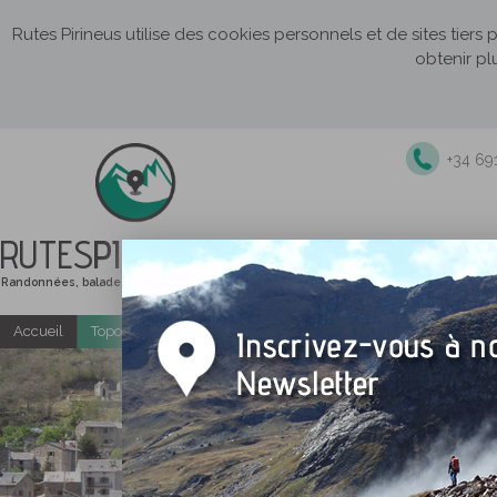
Rutes Pirineus utilise des cookies personnels et de sites tiers
obtenir pl
+34 69
RUTES
PIRINEUS
Randonnées, balades et itinéraires de montagne
Accueil
Topo-guides gratuits
Randonnées accompagnées