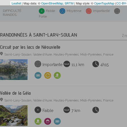
Leaflet
| Map data: ©
OpenStreetMap
,
SRTM
| Map style: ©
OpenTopoMap
(
CC-BY
DIFFICULTÉ
Faible
Moyenne
Importante
RANDOS
Forte
RANDONNÉES À SAINT-LARY-SOULAN
2 r
Circuit par les lacs de Néouvielle
Saint-Lary-Soulan, Vallée d'Aure, Hautes-Pyrenées, Midi-Pyrénées, France
Importante
11,1 km
4h15
Vallée de la Géla
Saint-Lary-Soulan, Vallée d'Aure, Hautes-Pyrenées, Midi-Pyrénées, France
Faible
7 km