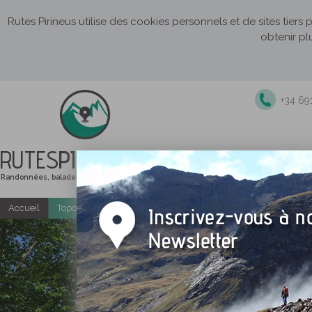
Rutes Pirineus utilise des cookies personnels et de sites tiers
obtenir pl
+34 69
RUTES
PIRINEUS
Randonnées, balades et itinéraires de montagne
Accueil
Topo-guides gratuits
Randonnées accompagnées