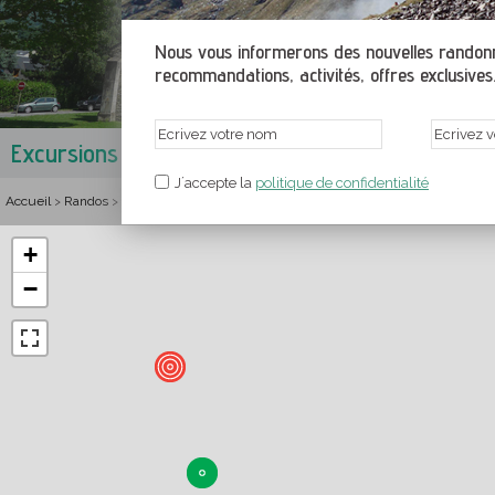
Nous vous informerons des nouvelles randonné
recommandations, activités, offres exclusives.
Excursions à Saint-Lary-Soulan
Vallée d'Aure
,
Haut
J´accepte la
politique de confidentialité
Accueil
Randos
France
Midi-Pyrénées
Hautes-Pyrenées
Vallée d'Aure
>
>
>
>
>
>
+
−