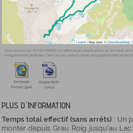
Leaflet
| Map data: ©
OpenStreetMap
,
Dans certains cas, RUTES PIRINEUS a effectué des modifications sur les tracés afin 
enregistrement postérieur. Dans ces cas, certains tracés sont approximatifs et ont été
Exchange
Google Earth
Format (.gpx)
(.kmz)
PLUS D´INFORMATION
Temps total effectif (sans arrêts)
: Un 
monter depuis Grau Roig jusqu'au Lac