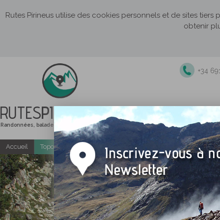
Rutes Pirineus utilise des cookies personnels et de sites tiers
obtenir pl
+34 69
RUTES
PIRINEUS
Randonnées, balades et itinéraires de montagne
Accueil
Topo-guides gratuits
Randonnées accompagnées