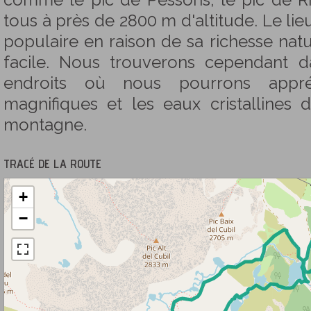
comme le pic de Pessons, le pic de Ríb
tous à près de 2800 m d'altitude. Le lie
populaire en raison de sa richesse nat
facile. Nous trouverons cependant d
endroits où nous pourrons appré
magnifiques et les eaux cristallines
montagne.
TRACÉ DE LA ROUTE
+
−