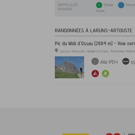
DIFFICULTÉ
Faible
Moye
RANDOS
Forte
RANDONNÉES À LARUNS-ARTOUSTE
Pic du Midi d'Ossau (2884 m) - Voie nor
Laruns-Artouste, Vallée d'Ossau, Pyrénées-Atlan
Alta (PD+)
1