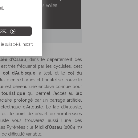
nes et les lacs de la vallée.
t,
CRIRE
je suis déjà inscrit
-Artouste
llée d'Ossau
, dans le département des
 est très fréquenté par les cyclistes, c’est
ux
col d'Aubisque
, à l’est, et le
col du
Juste entre Laruns et Portalet se trouve le
te
est devenu une enclave connue pour
 touristique
qui permet l'accès au
lac
aciaire prolongé par un barrage artificiel
électrique d’Artouste. Le lac d’Artouste,
 est le point de départ de nombreuses
ouste vous trouverez aussi l'une des
des Pyrénées : le
Midi d'Ossau
(2884 m)
s
de difficulté variable.