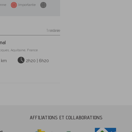
nne
Importante
1 randonée
mal
tiques, Aquitaine, France
5 km
2h20 | 6h20
AFFILIATIONS ET COLLABORATIONS