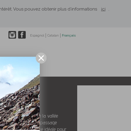
´intérêt. Vous pouvez obtenir plus d´informations
ici
.
Espagnol
Catalan
Français
El Rusc: Projets
ions dans le cœur de la vallée
Laruns est le point de passage
s et constitue une base idéale pour