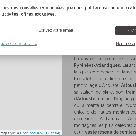
découvrir les grandes montag
ons des nouvelles randonnées que nous publierons: contenu gratui
tivités, offres exclusives...
S´INS
te
Vallée d'Ossau
,
Pyrénées-Atlantiques
,
Aquitaine
,
France
que de confidentialité
Non merci, 
s-Atlantiques
Vallée d'Ossau
Randonnées et itinéraires de montagne à Laruns
>
>
Laruns
est au cœur de la
va
Pyrénées-Atlantiques
. Laruns
là que commence le fame
Portalet
, en direction du sud. 
petit village d’Artouste.
Artous
sa station de ski et son
train
d’Artouste
, un lac d’origine gl
qui alimente la centrale hydro
entouré de hautes montagnes,
excursions. A Laruns - Art
montagnes les plus célèbres 
et un
vaste réseau de sentier
 Map style: ©
OpenTopoMap
(
CC-BY-SA
)