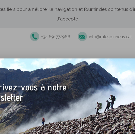
ites tiers pour améliorer la navigation et fournir des contenus d
J´accepte
+34 691772966
info@rutespirineus.cat
ndonnées accompagnées
Recommandations d'établissements
Laruns-Artouste
Nature, sensations et tradit
d'Ossau. Le joli village de 
obligatoire pour les cycliste