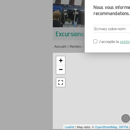
Nous vous informer
recommandations, ac
Excursions à Laruns-Artous
J´accepte la
politi
Accueil
Randos
France
Aquitaine
Pyrénée
>
>
>
>
+
−
Leaflet
| Map data: ©
OpenStreetMap
,
SRTM
|