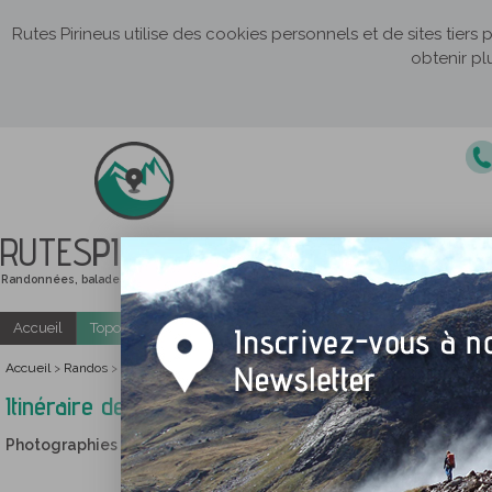
Rutes Pirineus utilise des cookies personnels et de sites tiers
obtenir pl
RUTES
PIRINEUS
Randonnées, balades et itinéraires de montagne
Accueil
Topo-guides gratuits
Randonnées accompagnées
Accueil
Randos
>
>
Photographies Itinéraire de la Vallée de Madriu
Itinéraire de la Vallée de Madriu
Photographies