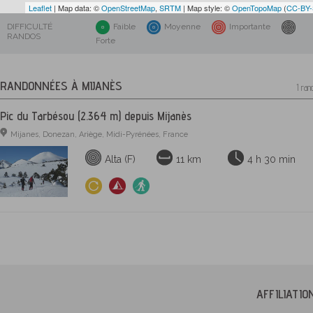
Leaflet
| Map data: ©
OpenStreetMap
,
SRTM
| Map style: ©
OpenTopoMap
(
CC-BY
DIFFICULTÉ
Faible
Moyenne
Importante
RANDOS
Forte
RANDONNÉES À MIJANÈS
1 ran
Pic du Tarbésou (2.364 m) depuis Mijanès
Mijanes, Donezan, Ariège, Midi-Pyrénées, France
Alta (F)
11 km
4 h 30 min
AFFILIATI