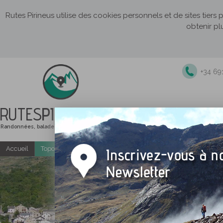
Rutes Pirineus utilise des cookies personnels et de sites tiers
obtenir pl
+34 69
RUTES
PIRINEUS
Randonnées, balades et itinéraires de montagne
Accueil
Topo-guides gratuits
Randonnées accompagnées