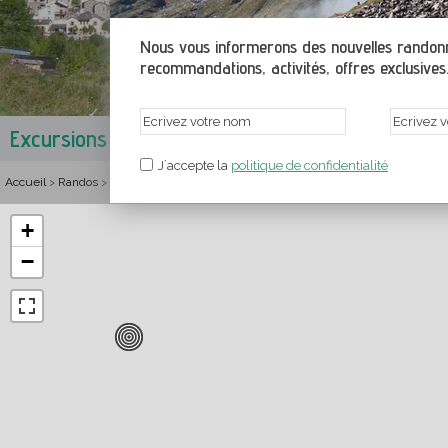
Nous vous informerons des nouvelles randonné
recommandations, activités, offres exclusives.
Excursions à Mijanès
Donezan
,
Ariège
,
Midi-Pyrénées
,
Fra
J´accepte la
politique de confidentialité
Accueil
Randos
France
Midi-Pyrénées
Ariège
Donezan
Randonnées et i
>
>
>
>
>
>
+
−