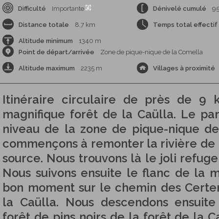
Difficulté
Importante
Dénivelé cumulé
9
Distance totale
8,7 km
Temps total effectif
Altitude minimum
1340 m
Point de départ/arrivée
Zone de pique-nique de la Comella
Altitude maximum
2235 m
Villages à proximité
Itinéraire circulaire de près de 9
magnifique forêt de la Caülla. Le 
niveau de la zone de pique-nique d
commençons à remonter la rivière de 
source. Nous trouvons là le joli refuge
Nous suivons ensuite le flanc de la
bon moment sur le chemin des Certer
la Caülla. Nous descendons ensuite
forêt de pins noirs de la forêt de la C