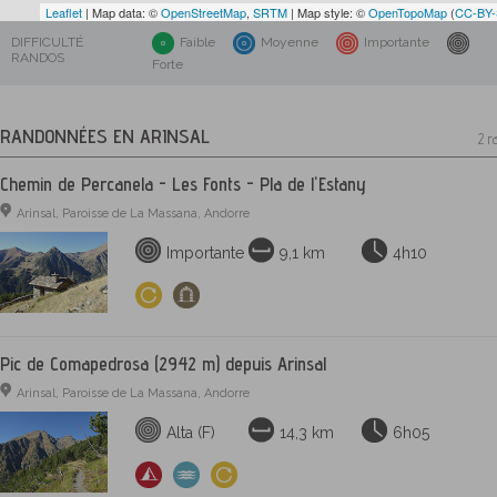
Leaflet
| Map data: ©
OpenStreetMap
,
SRTM
| Map style: ©
OpenTopoMap
(
CC-BY
DIFFICULTÉ
Faible
Moyenne
Importante
RANDOS
Forte
RANDONNÉES EN ARINSAL
2 r
Chemin de Percanela - Les Fonts - Pla de l'Estany
Arinsal, Paroisse de La Massana, Andorre
Importante
9,1 km
4h10
Pic de Comapedrosa (2942 m) depuis Arinsal
Arinsal, Paroisse de La Massana, Andorre
Alta (F)
14,3 km
6h05