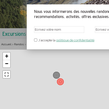
Nous vous informerons des nouvelles randonné
recommandations, activités, offres exclusives.
Excursions en Arinsal
Paroisse de La Massana
,
Andorre
J´accepte la
politique de confidentialité
Accueil
Randos
Andorre
Paroisse de La Massana
Randonnées et itinéraires
>
>
>
>
+
−