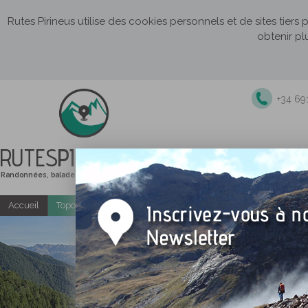
Rutes Pirineus utilise des cookies personnels et de sites tiers
obtenir pl
+34 69
RUTES
PIRINEUS
Randonnées, balades et itinéraires de montagne
Accueil
Topo-guides gratuits
Randonnées accompagnées