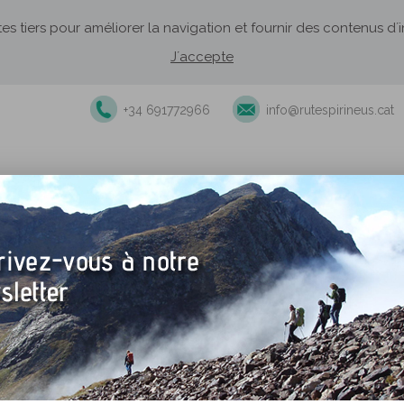
ites tiers pour améliorer la navigation et fournir des contenus d
J´accepte
+34 691772966
info@rutespirineus.cat
ndonnées accompagnées
Recommandations d'établissements