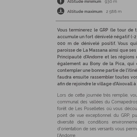
Altitude minimum
930 m
Altitude maximum
2 588 m
Vous terminerez le GRP (le tour de 
accumule un fort dénivelé négatif (-2
000 m de dénivelé positif. Vous qu
paroisse de La Massana ainsi que ses p
Principauté d'Andorre et les régions 
également au Bony de la Pica, qui c
contempler une bonne partie de l'itiné
faudra ensuite rassembler toutes vo
afin de rejoindre le village d'Aixovall 
Lors de cette journée très remplie, vou
communal des vallées du Comapedrosa, 
forêt de Les Poselletes où vous décou
point de vue exceptionnel du GRP, pui
diversité des conditions environnem
d'orientation de ses versants vous perm
l'Andorre.