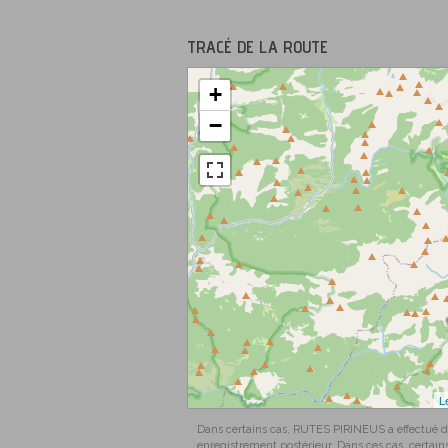
TRACÉ DE LA ROUTE
+
−
L
Dans certains cas, RUTES PIRINEUS a effectué des
enregistrement postérieur. Dans ces cas, certains 