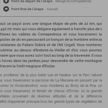
Point de départ de l´étape
Refuge du Comapedrosa
Point final de l´étape
Aixovall
tout un pays) avec une longue étape de près de 22 km, qui
 450 m), mais qui vous obligera également à franchir plus de 1
itterez les vallées du Comapedrosa et vous traverserez la
istes de ski en parcourant un tronçon de la frontière entre la
catalanes du Pallars Sobirà et de l'Alt Urgell. Vous monterez
ulmine au-dessus d'Andorre-la-Vieille et d'où vous pourrez
raire que vous aurez suivi tout au long de la traversée. Il vous
s forces dans les jambes pour descendre de cette montagne
à travers la forêt magique d'Enclar.
s profiterez de la plus belle vue en hauteur sur le Parc naturel
vous traverserez la paroisse de La Massana en passant par la
vrirez le rhododendron, vous monterez au Bony de la Pica, un
s vous traverserez le terrain de chasse d'Enclar, où la grande
entales provenant de diverses altitudes et de la différence
ettra d'apprécier presque tous les grands types de végétation de