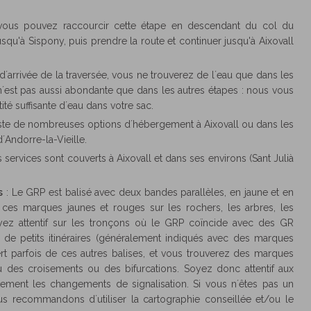
, vous pouvez raccourcir cette étape en descendant du col du
u'à Sispony, puis prendre la route et continuer jusqu'à Aixovall
 d´arrivée de la traversée, vous ne trouverez de l´eau que dans les
u n´est pas aussi abondante que dans les autres étapes : nous vous
é suffisante d´eau dans votre sac.
xiste de nombreuses options d´hébergement à Aixovall ou dans les
d´Andorre-la-Vieille.
s services sont couverts à Aixovall et dans ses environs (Sant Julià
s
: Le GRP est balisé avec deux bandes parallèles, en jaune et en
z ces marques jaunes et rouges sur les rochers, les arbres, les
Soyez attentif sur les tronçons où le GRP coïncide avec des GR
de petits itinéraires (généralement indiqués avec des marques
ert parfois de ces autres balises, et vous trouverez des marques
 des croisements ou des bifurcations. Soyez donc attentif aux
ectement les changements de signalisation. Si vous n´êtes pas un
s recommandons d´utiliser la cartographie conseillée et/ou le