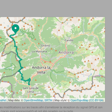
eaflet
| Map data: ©
OpenStreetMap
,
SRTM
| Map style: ©
OpenTopoMap
(
CC-BY-SA
)
 modifications sur les tracés afin d´améliorer la réception du signal GPS et son
tracés sont approximatifs et ont été projetés sur la carte.