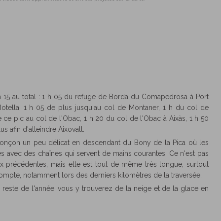
h 15 au total : 1 h 05 du refuge de Borda du Comapedrosa à Port
Botella, 1 h 05 de plus jusqu'au col de Montaner, 1 h du col de
ce pic au col de l'Obac, 1 h 20 du col de l'Obac à Aixàs, 1 h 50
s afin d'atteindre Aixovall.
 tronçon un peu délicat en descendant du Bony de la Pica où les
s avec des chaînes qui servent de mains courantes. Ce n'est pas
 précédentes, mais elle est tout de même très longue, surtout
ompte, notamment lors des derniers kilomètres de la traversée.
 reste de l'année, vous y trouverez de la neige et de la glace en