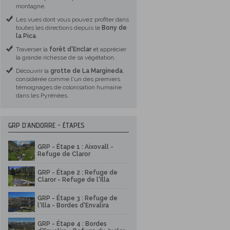
montagne.
Les vues dont vous pouvez profiter dans
toutes les directions depuis le
Bony de
la Pica
.
Traverser la
forêt d'Enclar
et apprécier
la grande richesse de sa végétation.
Découvrir la
grotte de La Margineda
,
considérée comme l'un des premiers
témoignages de colonisation humaine
dans les Pyrénées.
GRP D'ANDORRE - ÉTAPES
GRP - Étape 1 : Aixovall -
Refuge de Claror
GRP - Étape 2 : Refuge de
Claror - Refuge de l'Illa
GRP - Étape 3 : Refuge de
l'Illa - Bordes d'Envalira
GRP - Étape 4 : Bordes