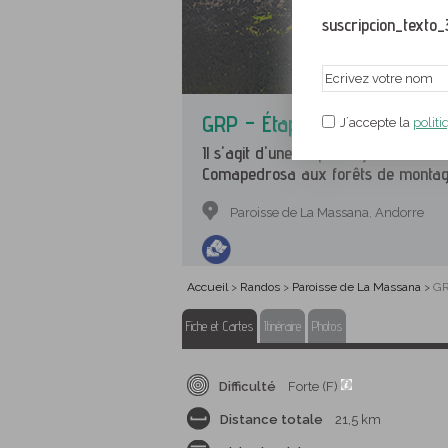
suscripcion_texto_
GRP - Étape 7 : Refuge du
J´accepte la
politi
Il s'agit d'une étape longue et var
Comapedrosa aux forêts de montagne
Paroisse de La Massana
Andorre
,
Accueil
Randos
Paroisse de La Massana
GR
>
>
>
Fiche et Cartes
Itinéraire
Photos
Difficulté
Forte (F)
Distance totale
21,5 km