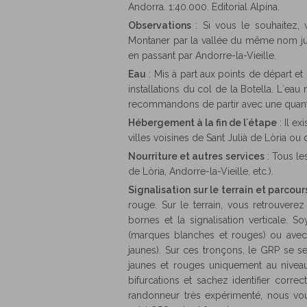
Andorra. 1:40.000. Editorial Alpina.
Observations
: Si vous le souhaitez
Montaner par la vallée du même nom jusq
en passant par Andorre-la-Vieille.
Eau
: Mis à part aux points de départ et
installations du col de la Botella. L´ea
recommandons de partir avec une quantit
Hébergement à la fin de l´étape
: Il e
villes voisines de Sant Julià de Lòria ou 
Nourriture et autres services
: Tous le
de Lòria, Andorre-la-Vieille, etc.).
Signalisation sur le terrain et parcour
rouge. Sur le terrain, vous retrouvere
bornes et la signalisation verticale. 
(marques blanches et rouges) ou avec 
jaunes). Sur ces tronçons, le GRP se s
jaunes et rouges uniquement au niveau
bifurcations et sachez identifier corr
randonneur très expérimenté, nous vou