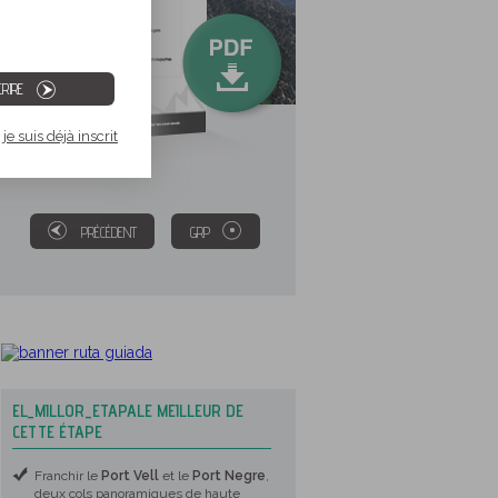
CRIRE
je suis déjà inscrit
PRÉCÉDENT
GRP
EL_MILLOR_ETAPALE MEILLEUR DE
CETTE ÉTAPE
Franchir le
Port Vell
et le
Port Negre
,
deux cols panoramiques de haute