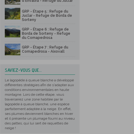
d'Envalira - Refuge du Juclar
GRP - Étape 5 : Refuge du
Juclar - Refuge de Borda de
Sorteny
GRP - Étape 6 : Refuge de
Borda de Sorteny - Refuge
du Comapedrosa
GRP - Étape 7 : Refuge du
Comapedrosa - Aixovall
SAVIEZ-VOUS QUE...
Le lagopède à queue blanche a développé
différentes stratégies afin de s'adapter aux
conditions environnementales en haute
montagne. Lors de cette étape, vous
traverserez une zone habitée par le
lagopède à queue blanche, une espèce
parfaitement adaptée à la neige. En effet,
ses plumes deviennent blanches en hiver
et il présente un plumage fourni au niveau
des pattes, qui lui sert de raquettes de
neige !